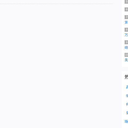
5
6
7
算
8
万
9
雄
10
美
场