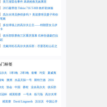
美兰湖雷击事件 弟弟抢救无效离世
2015最带劲 Titleist 716 T-MB 铁杆初体验
高尔夫球员挣得多吗？ 美巡赛球员妻子和你
笔账
多拉球场上的高尔夫公主——特朗普女儿伊
卡
俱乐部联赛南三区重庆落幕 石林告捷勐巴拉
起
北戴河松石高尔夫俱乐部：尽显苍松山石之
热门标签
高尔夫
1球1晚
2球1晚
套餐
均安
夏威夷
缅甸
澳洲
水晶天际一号
斯特兰德
2016
仰光
协会
中国
赛程
业余高尔夫
俱乐部
皇冠杯
精英联赛
一号木
练习场
高尔夫球
精英赛
David Lingmerth
沃尔沃
中国公开