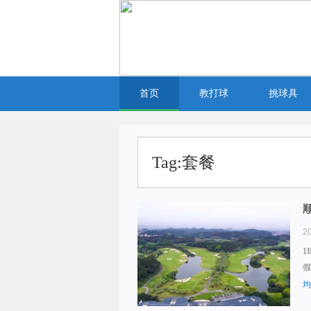
首页
教打球
挑球具
Tag:套餐
2
1
假
均