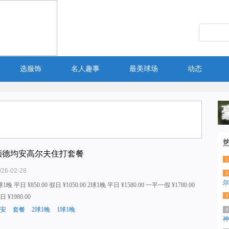
选服饰
名人趣事
最美球场
动态
顺德均安高尔夫住打套餐
1
026-02-28
2
尔
球1晚 平日 ¥850.00 假日 ¥1050.00 2球1晚 平日 ¥1580.00 一平一假 ¥1780.00
日 ¥1980.00
3
安
套餐
2球1晚
1球1晚
4
神